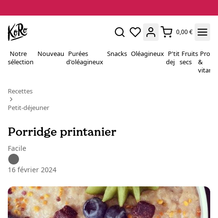
0,00 €
Notre
Nouveau
Purées
Snacks
Oléagineux
P'tit
Fruits
Proté
sélection
d'oléagineux
dej
secs
&
vitami
Recettes
Petit-déjeuner
Porridge printanier
Facile
16 février 2024