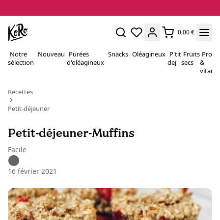
0,00 €
Notre
Nouveau
Purées
Snacks
Oléagineux
P'tit
Fruits
Proté
sélection
d'oléagineux
dej
secs
&
vitami
Recettes
Petit-déjeuner
Petit-déjeuner-Muffins
Facile
16 février 2021