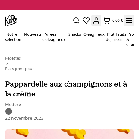
0,00 €
Notre
Nouveau
Purées
Snacks
Oléagineux
P'tit
Fruits
Proté
sélection
d'oléagineux
dej
secs
&
vitami
Recettes
Plats principaux
Pappardelle aux champignons et à
la crème
Modéré
22 novembre 2023