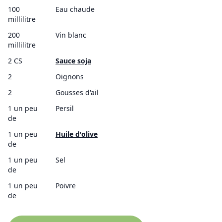
100
Eau chaude
millilitre
200
Vin blanc
millilitre
2 CS
Sauce soja
2
Oignons
2
Gousses d'ail
1 un peu
Persil
de
1 un peu
Huile d'olive
de
1 un peu
Sel
de
1 un peu
Poivre
de