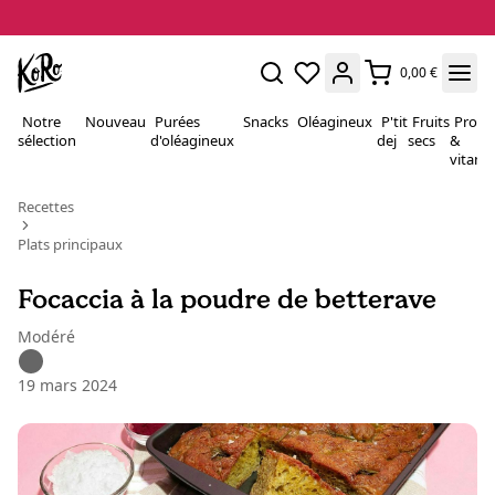
0,00 €
Notre
Nouveau
Purées
Snacks
Oléagineux
P'tit
Fruits
Proté
sélection
d'oléagineux
dej
secs
&
vitami
Recettes
Plats principaux
Focaccia à la poudre de betterave
Modéré
19 mars 2024