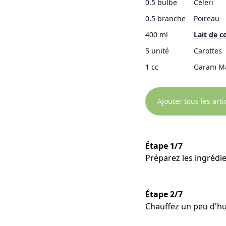
0.5 bulbe
Céleri
0.5 branche
Poireau
400 ml
Lait de c
5 unité
Carottes
1 cc
Garam M
Ajouter tous les art
Étape 1/7
Préparez les ingrédi
Étape 2/7
Chauffez un peu d'hui