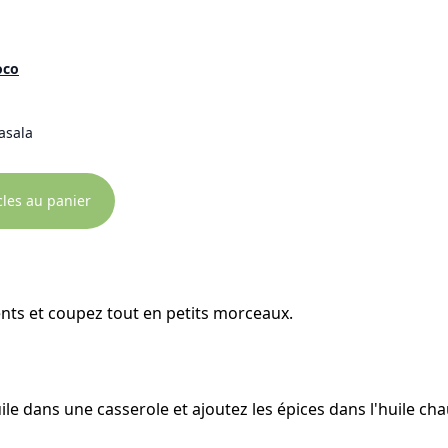
oco
asala
icles au panier
ents et coupez tout en petits morceaux.
le dans une casserole et ajoutez les épices dans l'huile ch