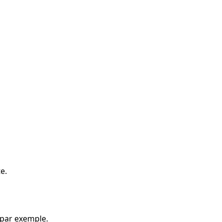
e.
 par exemple.