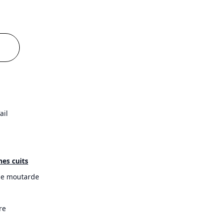
ail
hes cuits
de moutarde
re