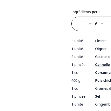
Ingrédients pour
2 unité
Piment
1 unité
Oignon
2 unité
Gousse d'
1 pincée
Cannelle
1 cc
Curcuma
400 g
Pois chic
1 cc
Graines 
1 pincée
Sel
1 unité
Gingemb