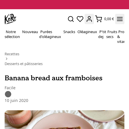
0,00 €
Notre
Nouveau
Purées
Snacks
Oléagineux
P'tit
Fruits
Proté
sélection
d'oléagineux
dej
secs
&
vitami
Recettes
Desserts et pâtisseries
Banana bread aux framboises
Facile
10 juin 2020