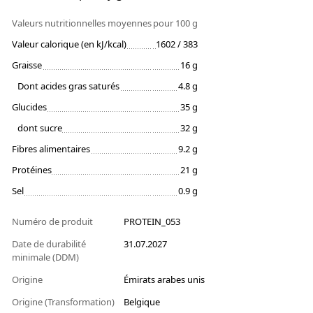
Valeurs nutritionnelles moyennes
pour 100 g
Valeur calorique (en kJ/kcal)
1602 / 383
Graisse
16 g
Dont acides gras saturés
4.8 g
Glucides
35 g
dont sucre
32 g
Fibres alimentaires
9.2 g
Protéines
21 g
Sel
0.9 g
Numéro de produit
PROTEIN_053
Date de durabilité
31.07.2027
minimale (DDM)
Origine
Émirats arabes unis
Origine (Transformation)
Belgique