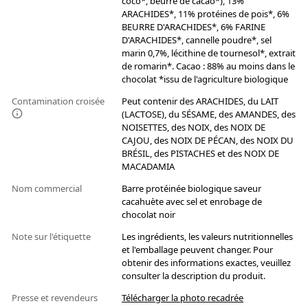
coco*, beurre de cacao*), 13%
ARACHIDES*, 11% protéines de pois*, 6%
BEURRE D'ARACHIDES*, 6% FARINE
D'ARACHIDES*, cannelle poudre*, sel
marin 0,7%, lécithine de tournesol*, extrait
de romarin*. Cacao : 88% au moins dans le
chocolat *issu de l'agriculture biologique
Contamination croisée
Peut contenir des ARACHIDES, du LAIT
(LACTOSE), du SÉSAME, des AMANDES, des
NOISETTES, des NOIX, des NOIX DE
CAJOU, des NOIX DE PÉCAN, des NOIX DU
BRÉSIL, des PISTACHES et des NOIX DE
MACADAMIA
Nom commercial
Barre protéinée biologique saveur
cacahuète avec sel et enrobage de
chocolat noir
Note sur l'étiquette
Les ingrédients, les valeurs nutritionnelles
et l'emballage peuvent changer. Pour
obtenir des informations exactes, veuillez
consulter la description du produit.
Presse et revendeurs
Télécharger la photo recadrée