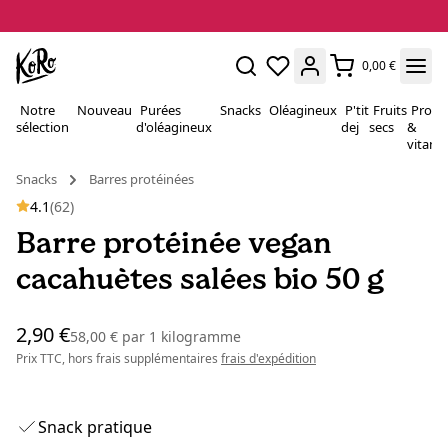
0,00 €
Notre
Nouveau
Purées
Snacks
Oléagineux
P'tit
Fruits
Proté
sélection
d'oléagineux
dej
secs
&
vitami
Snacks
Barres protéinées
4.1
(62)
Barre protéinée vegan
cacahuètes salées bio 50 g
2,90 €
58,00 €
par
1 kilogramme
Prix TTC, hors frais supplémentaires
frais d'expédition
Snack pratique