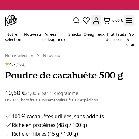
0,00 €
Notre
Nouveau
Purées
Snacks
Oléagineux
P'tit
Fruits
Proté
sélection
d'oléagineux
dej
secs
&
vitami
Notre sélection
Nouveau
4.7
(102)
Poudre de cacahuète 500 g
10,50 €
21,00 €
par
1 kilogramme
Prix TTC, hors frais supplémentaires
frais d'expédition
100 % cacahuètes grillées, sans additifs
Riche en protéines (48 g / 100 g)
Riche en fibres (15 g / 100 g)