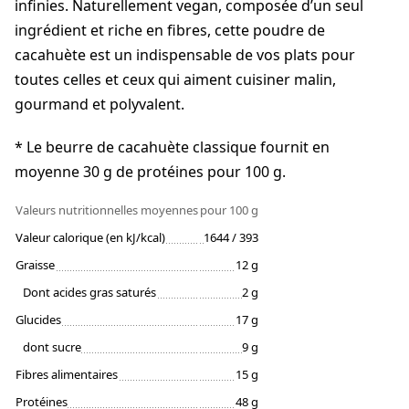
infinies. Naturellement vegan, composée d’un seul
ingrédient et riche en fibres, cette poudre de
cacahuète est un indispensable de vos plats pour
toutes celles et ceux qui aiment cuisiner malin,
gourmand et polyvalent.
* Le beurre de cacahuète classique fournit en
moyenne 30 g de protéines pour 100 g.
Valeurs nutritionnelles moyennes
pour 100 g
Valeur calorique (en kJ/kcal)
1644 / 393
Graisse
12 g
Dont acides gras saturés
2 g
Glucides
17 g
dont sucre
9 g
Fibres alimentaires
15 g
Protéines
48 g