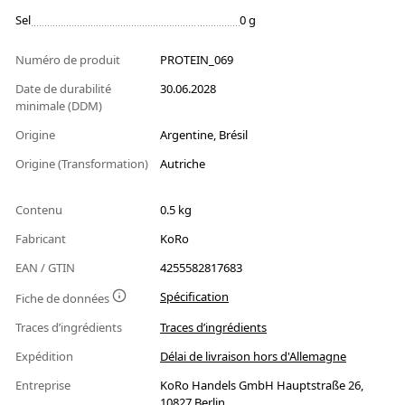
Sel
0 g
Numéro de produit
PROTEIN_069
Date de durabilité
30.06.2028
minimale (DDM)
Origine
Argentine, Brésil
Origine (Transformation)
Autriche
Contenu
0.5 kg
Fabricant
KoRo
EAN / GTIN
4255582817683
Spécification
Fiche de données
Traces d’ingrédients
Traces d’ingrédients
Expédition
Délai de livraison hors d'Allemagne
Entreprise
KoRo Handels GmbH Hauptstraße 26,
10827 Berlin