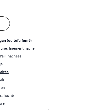
gan (ou tofu fumé)
aune, finement haché
'ail, hachées
ja
altée
ak
tron
is, haché
vre