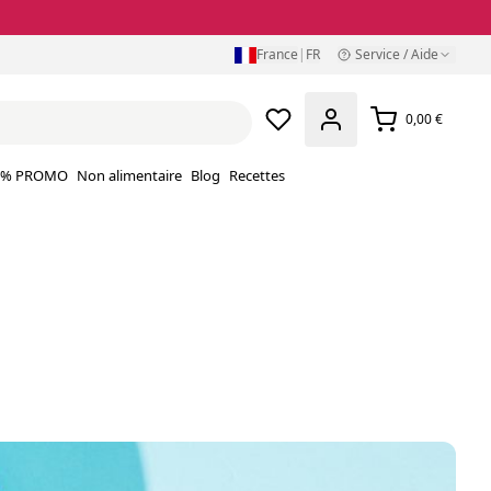
France
|
FR
Service / Aide
0,00 €
% PROMO
Non alimentaire
Blog
Recettes