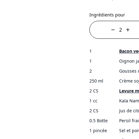
Ingrédients pour
1
Bacon ve
1
Oignon j
2
Gousses d
250 ml
Crème so
2 CS
Levure m
1 cc
Kala Nam
2 CS
Jus de ci
0.5 Botte
Persil fra
1 pincée
Sel et poi