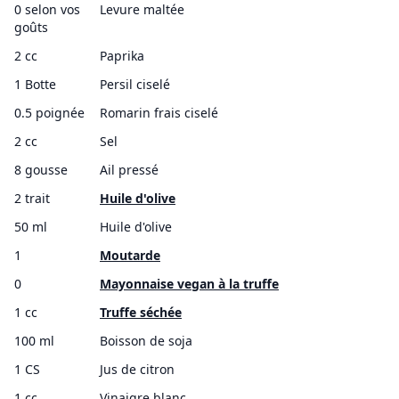
0 selon vos
Levure maltée
goûts
2 cc
Paprika
1 Botte
Persil ciselé
0.5 poignée
Romarin frais ciselé
2 cc
Sel
8 gousse
Ail pressé
2 trait
Huile d'olive
50 ml
Huile d'olive
1
Moutarde
0
Mayonnaise vegan à la truffe
1 cc
Truffe séchée
100 ml
Boisson de soja
1 CS
Jus de citron
1 cc
Vinaigre blanc