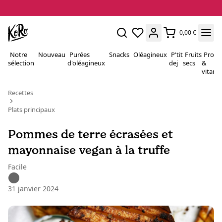
0,00 €
Notre
Nouveau
Purées
Snacks
Oléagineux
P'tit
Fruits
Proté
sélection
d'oléagineux
dej
secs
&
vitami
Recettes
Plats principaux
Pommes de terre écrasées et
mayonnaise vegan à la truffe
Facile
31 janvier 2024