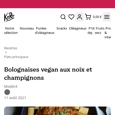
0,00 €
Notre
Nouveau
Purées
Snacks
Oléagineux
P'tit
Fruits
Proté
sélection
d'oléagineux
dej
secs
&
vitami
Recettes
Plats principaux
Bolognaises vegan aux noix et
champignons
Modéré
11 août 2021