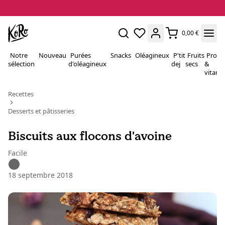
0,00 €
Notre
Nouveau
Purées
Snacks
Oléagineux
P'tit
Fruits
Proté
sélection
d'oléagineux
dej
secs
&
vitami
Recettes
Desserts et pâtisseries
Biscuits aux flocons d'avoine
Facile
18 septembre 2018