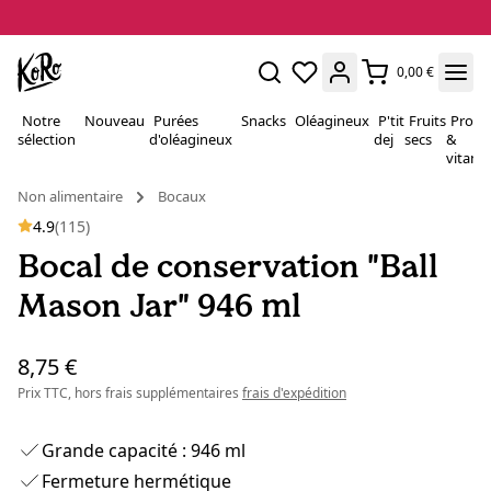
0,00 €
Notre
Nouveau
Purées
Snacks
Oléagineux
P'tit
Fruits
Proté
sélection
d'oléagineux
dej
secs
&
vitami
Non alimentaire
Bocaux
4.9
(115)
Bocal de conservation "Ball
Mason Jar" 946 ml
8,75 €
Prix TTC, hors frais supplémentaires
frais d'expédition
Grande capacité : 946 ml
Fermeture hermétique