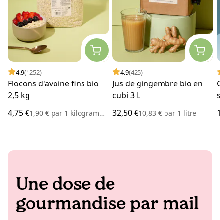
4.9
(1252)
4.9
(425)
Flocons d'avoine fins bio
Jus de gingembre bio en
2,5 kg
cubi 3 L
4,75 €
32,50 €
1,90 €
par
1 kilogramme
10,83 €
par
1 litre
Une dose de
gourmandise par mail