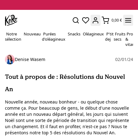
0,00 €
Notre
Nouveau
Purées
Snacks
Oléagineux
P'tit
Fruits
Proté
sélection
d'oléagineux
dej
secs
&
vitami
Denise Wasem
02/01/24
Tout à propos de : Résolutions du Nouvel
An
Nouvelle année, nouveau bonheur - ou quelque chose
comme ça. Pour beaucoup de gens, le début d'une nouvelle
année est un nouveau départ général, les jours qui suivent
Noël sont une sorte de période de transition qui représente
un changement. Et il faut en profiter, n'est-ce pas ? Nous te
présentons notre top 5 des résolutions du Nouvel An.