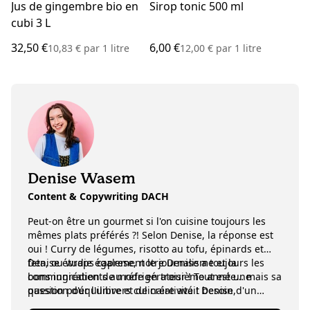
Jus de gingembre bio en
Sirop tonic 500 ml
cubi 3 L
32,50 €
6,00 €
10,83 €
par
1 litre
12,00 €
par
1 litre
Denise Wasem
Content & Copywriting DACH
Peut-on être un gourmet si l'on cuisine toujours les
mêmes plats préférés ?! Selon Denise, la réponse est
oui ! Curry de légumes, risotto au tofu, épinards et
feta, ou wraps caprese, notre Denise a toujours les
Denise étudie également le journalisme et la
bons ingrédients au réfrigérateur ! Tout est une
communication de mode en troisième année… mais sa
question d'équilibre et de créativité ! Denise,
passion pour l'univers culinaire avait besoin d'un
étudiante salariée au sein de l'équipe Contenu, est
débouché en parallèle de ses études ! Elle a donc été